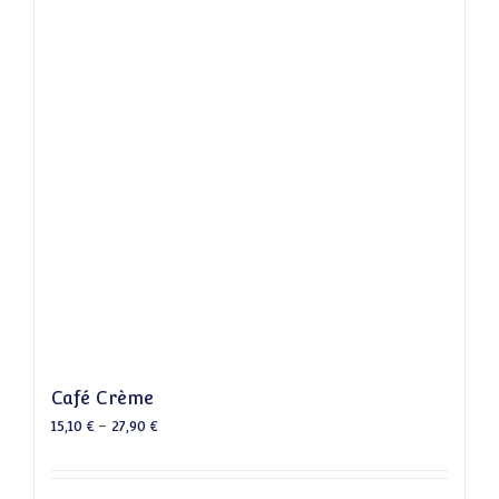
Café Crème
15,10
€
–
27,90
€