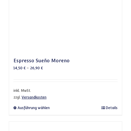
Espresso Sueño Moreno
14,50
€
–
26,90
€
inkl. MwSt.
zzgl.
Versandkosten
Dieses Produkt weist mehrere Varianten a
Ausführung wählen
Details