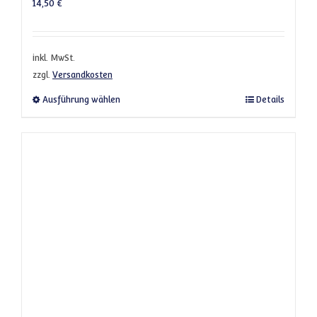
14,50
€
inkl. MwSt.
zzgl.
Versandkosten
Dieses Produkt weist mehrere Varianten a
Ausführung wählen
Details