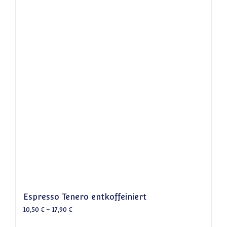
Espresso Tenero entkoffeiniert
10,50
€
–
17,90
€