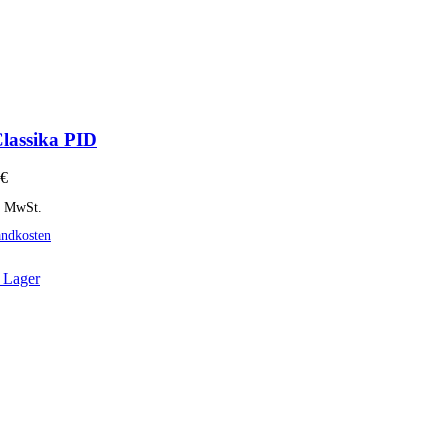
assika PID
€
% MwSt.
andkosten
 Lager