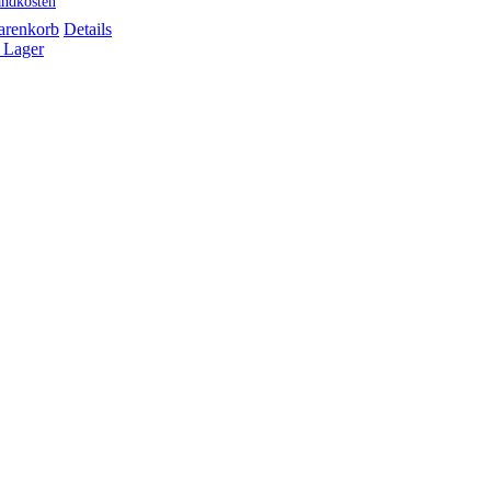
andkosten
arenkorb
Details
 Lager