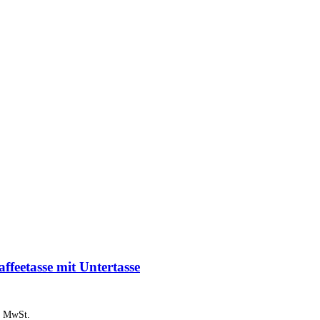
ffeetasse mit Untertasse
% MwSt.