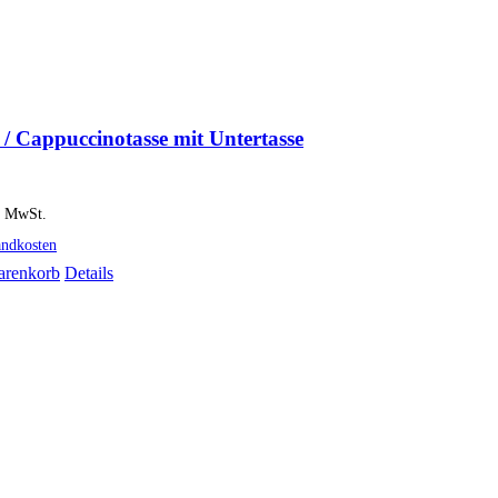
 / Cappuccinotasse mit Untertasse
% MwSt.
andkosten
arenkorb
Details