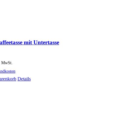
ffeetasse mit Untertasse
% MwSt.
andkosten
arenkorb
Details