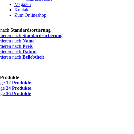
Magazin
Kontakt
Zum Onlineshop
n nach
Standardsortierung
rtieren nach
Standardsortierung
rtieren nach
Name
rtieren nach
Preis
rtieren nach
Datum
rtieren nach
Beliebtheit
 Produkte
ige
12 Produkte
ige
24 Produkte
ige
36 Produkte