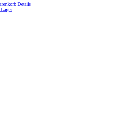
arenkorb
Details
 Lager