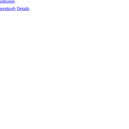
andkosten
arenkorb
Details