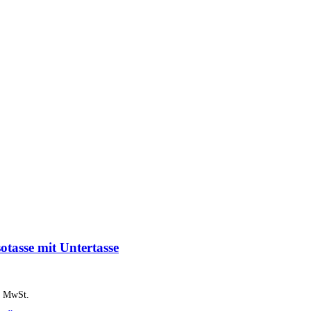
otasse mit Untertasse
% MwSt.