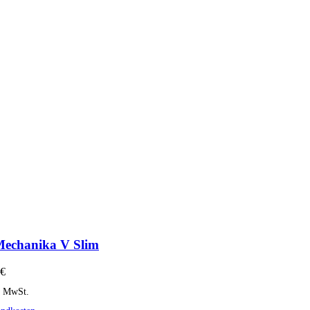
echanika V Slim
€
% MwSt.