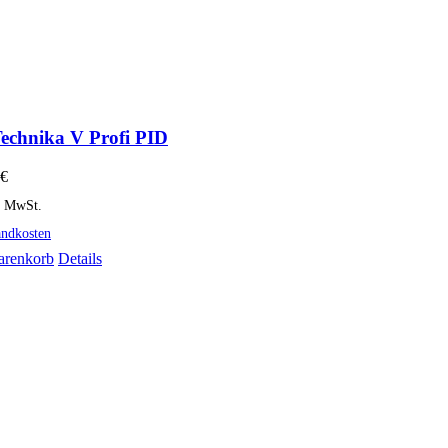
chnika V Profi PID
€
% MwSt.
andkosten
arenkorb
Details