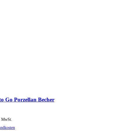
to Go Porzellan Becher
% MwSt.
andkosten