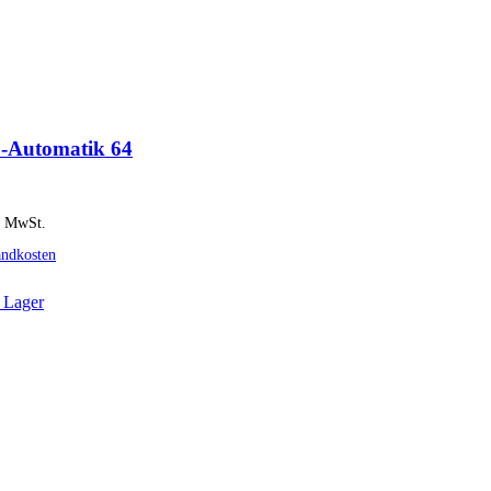
-Automatik 64
% MwSt.
andkosten
 Lager