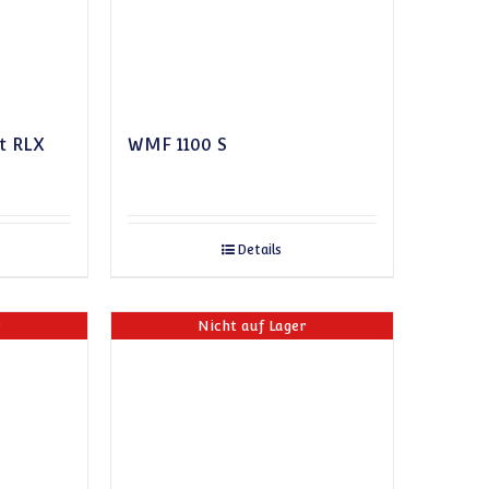
t RLX
WMF 1100 S
Details
r
Nicht auf Lager