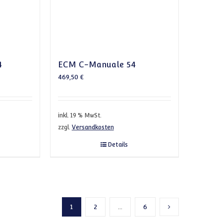
4
ECM C-Manuale 54
469,50
€
inkl. 19 % MwSt.
zzgl.
Versandkosten
Details
1
2
…
6
Nächste Seite