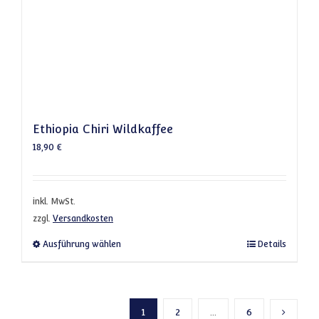
Ethiopia Chiri Wildkaffee
18,90
€
inkl. MwSt.
zzgl.
Versandkosten
Dieses Produkt weist mehrere Varianten a
Ausführung wählen
Details
1
2
…
6
Nächste