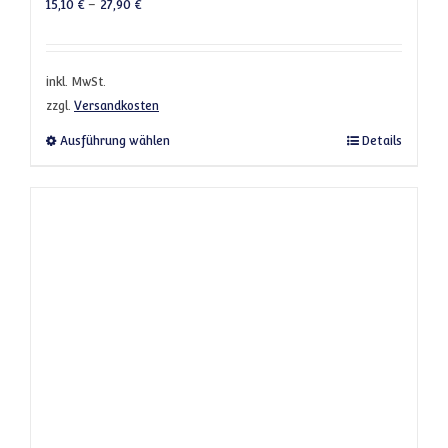
15,10
€
–
27,90
€
inkl. MwSt.
zzgl.
Versandkosten
Dieses Produkt weist mehrere Varianten a
Ausführung wählen
Details