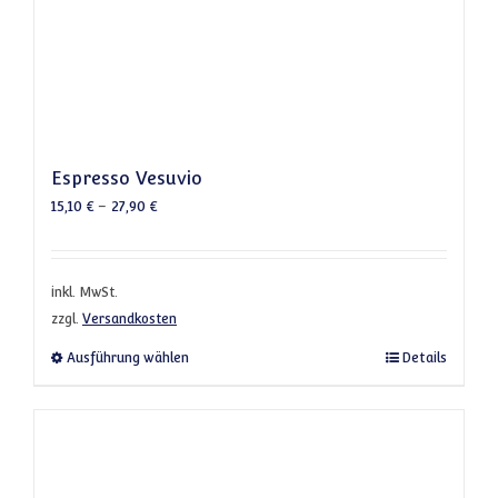
Espresso Vesuvio
15,10
€
–
27,90
€
inkl. MwSt.
zzgl.
Versandkosten
Dieses Produkt weist mehrere Varianten a
Ausführung wählen
Details