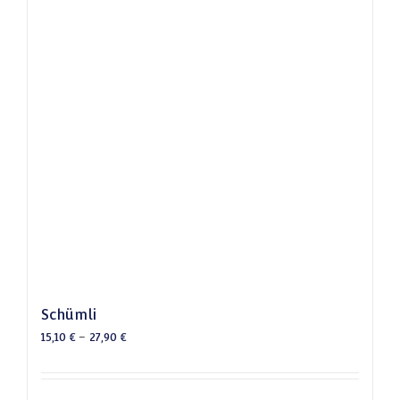
Schümli
15,10
€
–
27,90
€