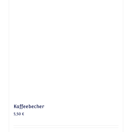
Kaffeebecher
5,50
€