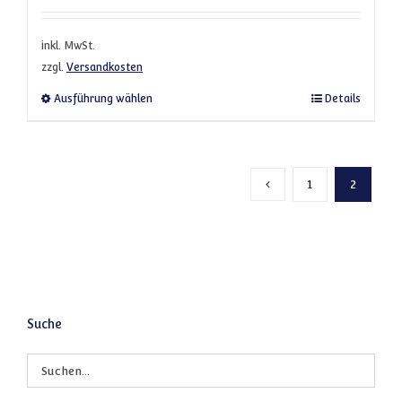
inkl. MwSt.
zzgl.
Versandkosten
Dieses Produkt weist mehrere Varianten a
Ausführung wählen
Details
1
2
Vorherige Seite
Suche