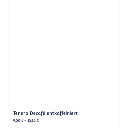
Tenero Decafé entkoffeiniert
9,50
€
–
15,10
€