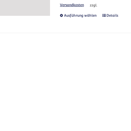
Versandkosten
zzgl.
Dieses Produkt
Ausführung wählen
Details