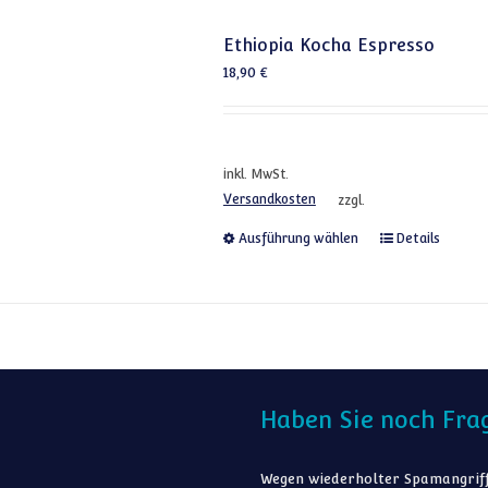
Ethiopia Kocha Espresso
18,90
€
inkl. MwSt.
Versandkosten
zzgl.
Dieses Produkt
Ausführung wählen
Details
Haben Sie noch Fra
Wegen wiederholter Spamangriff