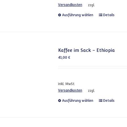
Versandkosten
zzgl.
Dieses Produkt
Ausführung wählen
Details
Kaffee im Sack – Ethiopia
41,00
€
inkl. MwSt.
Versandkosten
zzgl.
Dieses Produkt
Ausführung wählen
Details