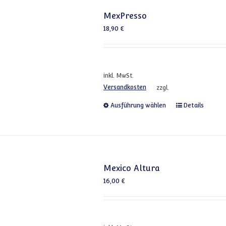
MexPresso
18,90
€
inkl. MwSt.
Versandkosten
zzgl.
Dieses Produkt
Ausführung wählen
Details
Mexico Altura
16,00
€