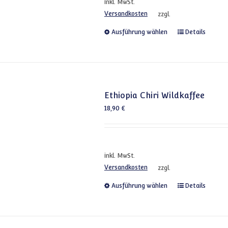
inkl. MwSt.
Versandkosten
zzgl.
Dieses Produkt
Ausführung wählen
Details
Ethiopia Chiri Wildkaffee
18,90
€
inkl. MwSt.
Versandkosten
zzgl.
Dieses Produkt
Ausführung wählen
Details