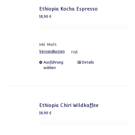
Ethiopia Kocha Espresso
18,90
€
inkl. MwSt.
Versandkosten
zzgl.
Dieses Produkt weist mehrere
Ausführung
Details
wählen
Ethiopia Chiri Wildkaffee
18,90
€