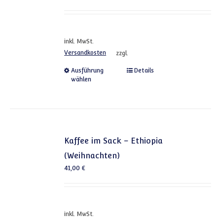
inkl. MwSt.
Versandkosten
zzgl.
Dieses Produkt weist mehrere
Ausführung
Details
wählen
Kaffee im Sack – Ethiopia
(Weihnachten)
41,00
€
inkl. MwSt.