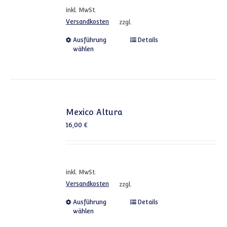
inkl. MwSt.
Versandkosten
zzgl.
Dieses Produkt weist mehrere
Ausführung
Details
wählen
Mexico Altura
16,00
€
inkl. MwSt.
Versandkosten
zzgl.
Dieses Produkt weist mehrere
Ausführung
Details
wählen