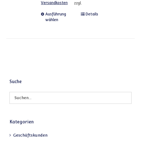
Versandkosten
zzgl.
Dieses Produkt weist mehrere
Ausführung
Details
wählen
Suche
Kategorien
Geschäftskunden