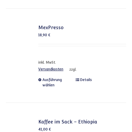
MexPresso
18,90
€
inkl. MwSt.
Versandkosten
zzgl.
Dieses Produkt weist mehrere
Ausführung
Details
wählen
Kaffee im Sack – Ethiopia
41,00
€