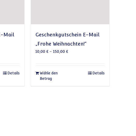
E-Mail
Geschenkgutschein E-Mail
„Frohe Weihnachten!“
10,00
€
–
150,00
€
Optionen können auf der Produktseite gewählt werden
Produkt weist mehrere Varianten auf. Die Optionen können auf der P
Dieses Produkt weist mehrere Var
Details
Wähle den
Details
Betrag