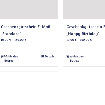
Geschenkgutschein E-Mail
Geschenkgutschein 
„Standard“
„Happy Birthday“
10,00
€
–
150,00
€
10,00
€
–
150,00
€
Dieses Produkt weist mehrere Varianten auf. Die 
Dieses 
Wähle den
Details
Wähle den
Betrag
Betrag