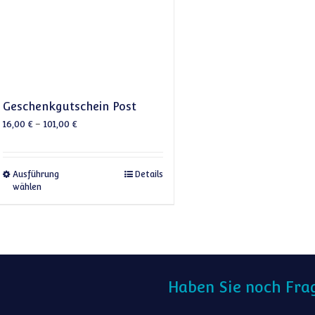
Geschenkgutschein Post
16,00
€
–
101,00
€
Dieses Produkt weist mehrere Varianten auf. Die 
Ausführung
Details
wählen
Haben Sie noch Fra